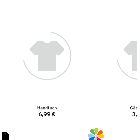
Handtuch
Gäst
6,99 €
3,
Preis: