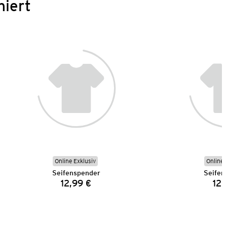
niert
Online Exklusiv
Online 
Seifenspender
Seifen
12,99 €
12,
Preis: