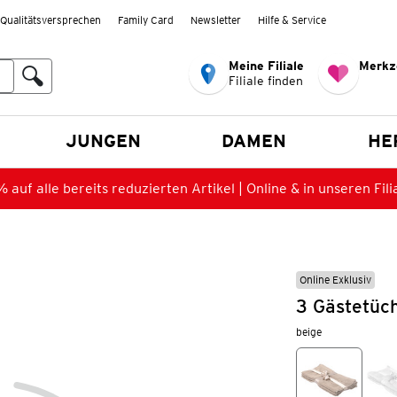
Qualitätsversprechen
Family Card
Newsletter
Hilfe & Service
Meine Filiale
Merkz
Filiale finden
en
JUNGEN
DAMEN
HE
 auf alle bereits reduzierten Artikel | Online & in unseren Fili
Online Exklusiv
3 Gästetüc
beige