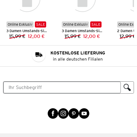
Online Exklusiv
SALE
Online Exklusiv
SALE
Online Exkl
3 Damen Umstands-Slips
3 Damen Umstands-Slips
15,99 €
12,00 €
15,99 €
12,00 €
12,99 €
Vorheriger Preis:
Neuer Preis:
Vorheriger Preis:
Neuer Preis:
KOSTENLOSE LIEFERUNG
in alle deutschen Filialen