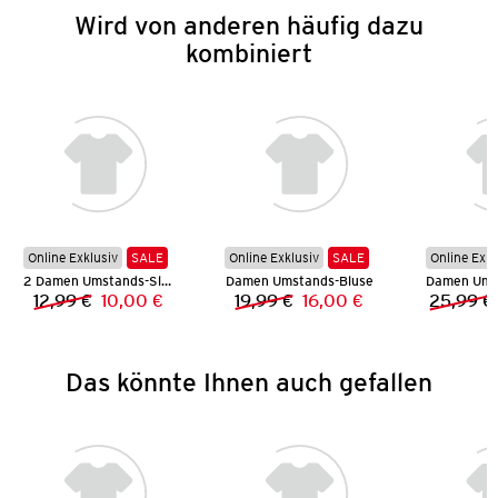
Wird von anderen häufig dazu
kombiniert
Online Exklusiv
SALE
Online Exklusiv
SALE
Online Exkl
2 Damen Umstands-Slips
Damen Umstands-Bluse
Damen Ums
12,99 €
10,00 €
19,99 €
16,00 €
25,99 €
Vorheriger Preis:
Neuer Preis:
Vorheriger Preis:
Neuer Preis:
Das könnte Ihnen auch gefallen