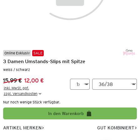
Online Exklusiv
SALE
3 Damen Umstands-Slips mit Spitze
weiss / schwarz
15,99 €
12,00 €
Vorheriger Preis:
Neuer Preis:
inkl. MwSt. ggf.

zzgl. Versandkosten
Nur noch wenige Stück verfügbar.
In den Warenkorb
ARTIKEL MERKEN
GUT KOMBINIERT