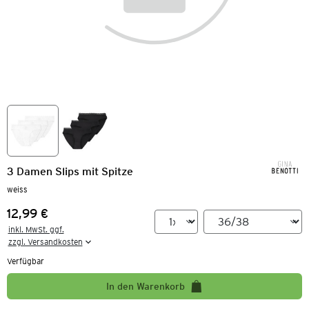
3 Damen Slips mit Spitze
weiss
12,99 €
Preis:
inkl. MwSt. ggf.

zzgl. Versandkosten
Verfügbar
In den Warenkorb