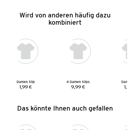
Wird von anderen häufig dazu
kombiniert
Damen Slip
4 Damen Slips
Dame
1,99 €
9,99 €
1,
Preis:
Preis:
Das könnte Ihnen auch gefallen