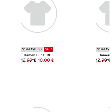
Online Exklusiv
SALE
Online Exkl
Damen Bügel-BH
Damen 
12,99 €
10,00 €
12,99 €
Vorheriger Preis:
Neuer Preis: