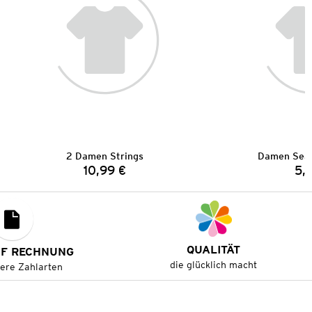
2 Damen Strings
Damen Seam
10,99 €
5,
Preis:
QUALITÄT
UF RECHNUNG
die glücklich macht
tere Zahlarten