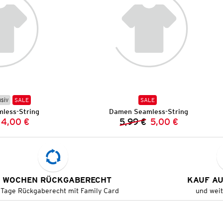
usiv
SALE
SALE
less-String
Damen Seamless-String
4,00 €
5,99 €
5,00 €
Vorheriger Preis:
Neuer Preis:
Vorheriger Preis:
Neuer Preis:
 WOCHEN RÜCKGABERECHT
KAUF A
 Tage Rückgaberecht mit Family Card
und wei