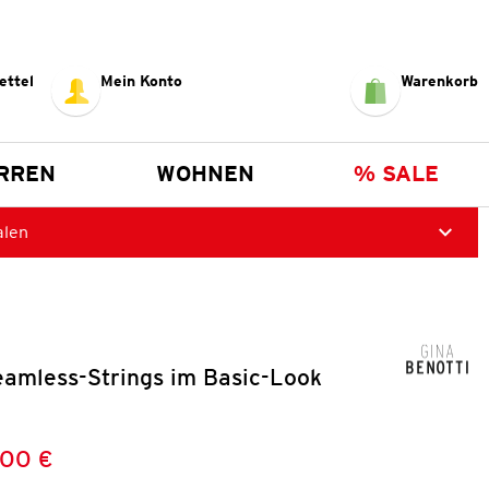
ettel
Mein Konto
Warenkorb
RREN
WOHNEN
% SALE
alen
amless-Strings im Basic-Look
,00 €
Preis:
: