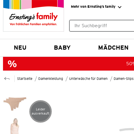
Mehr von Ernsting’s family
Keine Suchvorschläge gefund
NEU
BABY
MÄDCHEN
50%
Startseite
Damenkleidung
Unterwäsche für Damen
Damen-Slips
Leider
Artikel leider ausverkauft
ausverkauft