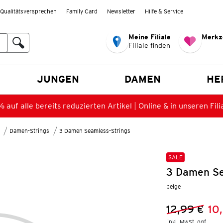
Qualitätsversprechen
Family Card
Newsletter
Hilfe & Service
Meine Filiale
Merkz
Filiale finden
en
JUNGEN
DAMEN
HE
 auf alle bereits reduzierten Artikel | Online & in unseren Fili
Damen-Strings
3 Damen Seamless-Strings
SALE
3 Damen Se
beige
12,99 €
10
Vorheriger 
Neuer Preis
inkl. MwSt. ggf.
