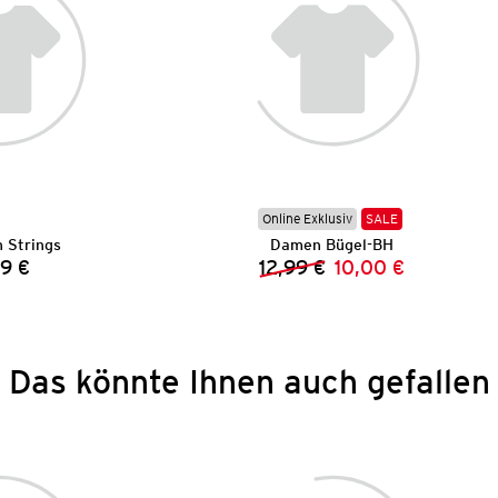
Online Exklusiv
SALE
 Strings
Damen Bügel-BH
9 €
12,99 €
10,00 €
Preis:
Vorheriger Preis:
Neuer Preis:
Das könnte Ihnen auch gefallen