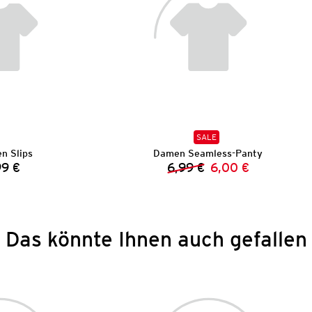
SALE
n Slips
Damen Seamless-Panty
99 €
6,99 €
6,00 €
Preis:
Vorheriger Preis:
Neuer Preis:
Das könnte Ihnen auch gefallen