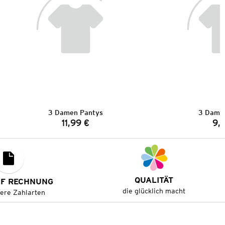
3 Damen Pantys
3 Dame
11,99 €
9,
Preis:
QUALITÄT
UF RECHNUNG
die glücklich macht
tere Zahlarten