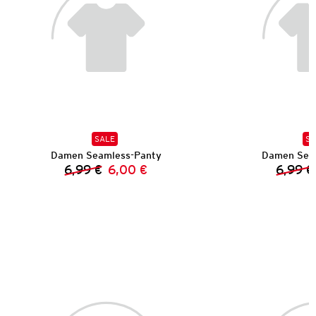
SALE
SA
Damen Seamless-Panty
Damen Sea
6,99 €
6,00 €
6,99 €
Vorheriger Preis:
Neuer Preis: