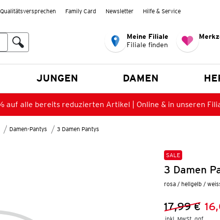
Qualitätsversprechen
Family Card
Newsletter
Hilfe & Service
Meine Filiale
Merkz
Filiale finden
en
JUNGEN
DAMEN
HE
 auf alle bereits reduzierten Artikel | Online & in unseren Fili
Damen-Pantys
3 Damen Pantys
SALE
3 Damen Pa
rosa / hellgelb / weis
17,99 €
16
Vorheriger 
Neuer Preis
inkl. MwSt. ggf.
