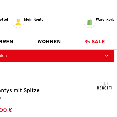
ettel
Mein Konto
Warenkorb
RREN
WOHNEN
% SALE
alen
ntys mit Spitze
s
,00 €
Preis:
: