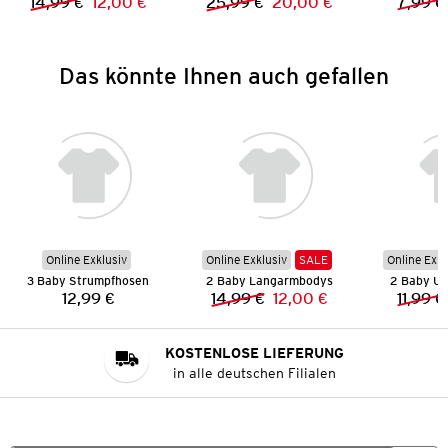
14,99 €
12,00 €
25,99 €
20,00 €
7,99 €
Vorheriger Preis:
Neuer Preis:
Vorheriger Preis:
Neuer Preis:
Das könnte Ihnen auch gefallen
Online Exklusiv
Online Exklusiv
SALE
Online Exkl
3 Baby Strumpfhosen
2 Baby Langarmbodys
2 Baby U
12,99 €
14,99 €
12,00 €
11,99 €
Preis:
Vorheriger Preis:
Neuer Preis:
KOSTENLOSE LIEFERUNG
in alle deutschen Filialen