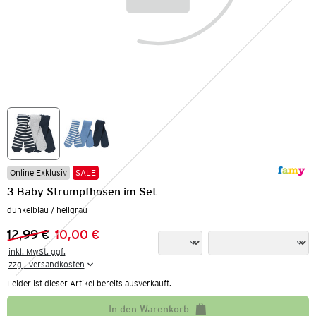
Online Exklusiv
SALE
3 Baby Strumpfhosen im Set
dunkelblau / hellgrau
12,99 €
10,00 €
Vorheriger Preis:
Neuer Preis:
inkl. MwSt. ggf.

zzgl. Versandkosten
Leider ist dieser Artikel bereits ausverkauft.
In den Warenkorb