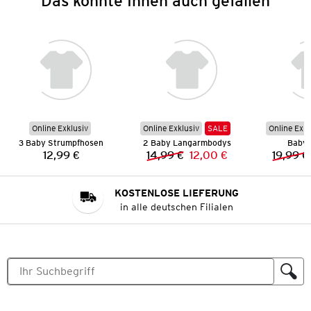
Das könnte Ihnen auch gefallen
Online Exklusiv
Online Exklusiv
SALE
Online Exkl
3 Baby Strumpfhosen
2 Baby Langarmbodys
Baby 
12,99 €
14,99 €
12,00 €
19,99 €
Preis:
Vorheriger Preis:
Neuer Preis:
KOSTENLOSE LIEFERUNG
in alle deutschen Filialen