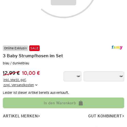
Online Exklusiv
SALE
3 Baby Strumpfhosen im Set
blau / dunkelblau
12,99 €
10,00 €
Vorheriger Preis:
Neuer Preis:
inkl. MwSt. ggf.

zzgl. Versandkosten
Leider ist dieser Artikel bereits ausverkauft.
In den Warenkorb
ARTIKEL MERKEN
GUT KOMBINIERT