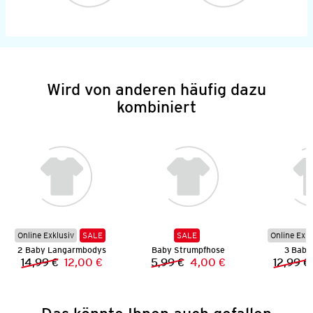
Wird von anderen häufig dazu
kombiniert
Online Exklusiv
SALE
SALE
Online Exkl
2 Baby Langarmbodys
Baby Strumpfhose
3 Baby 
14,99 €
12,00 €
5,99 €
4,00 €
12,99 €
Vorheriger Preis:
Neuer Preis:
Vorheriger Preis:
Neuer Preis: