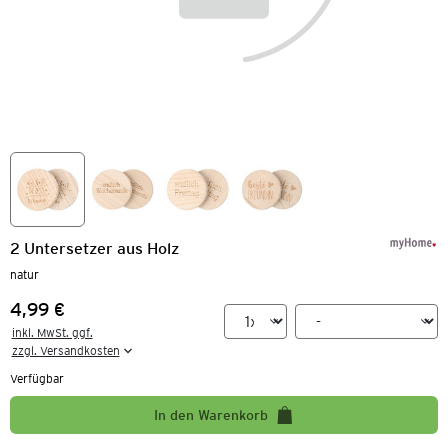
2 Untersetzer aus Holz
natur
4,99 €
Preis:
inkl. MwSt. ggf.

zzgl. Versandkosten
Verfügbar
In den Warenkorb