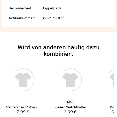
Besonderheit
:
Doppelpack
Artikelnummer
:
8572570909
Wird von anderen häufig dazu
kombiniert
Neu
Drahtkorb mit 3 Glasvasen
Kleiner Teelichthalter
Duft
7,99 €
3,99 €
3,
Preis:
Preis: