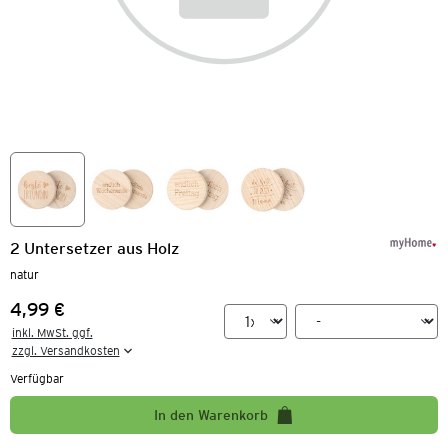
2 Untersetzer aus Holz
natur
4,99 €
Preis:
inkl. MwSt. ggf.

zzgl. Versandkosten
Verfügbar
In den Warenkorb