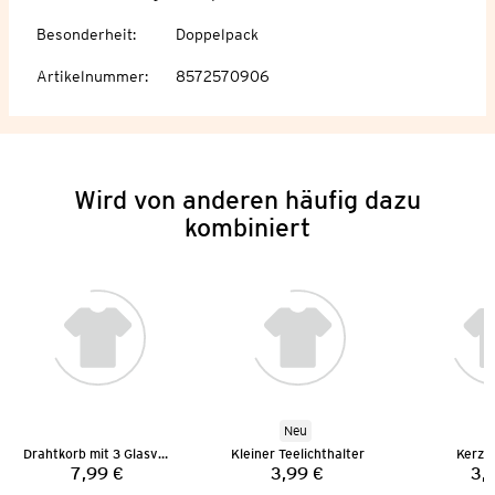
Besonderheit
:
Doppelpack
Artikelnummer
:
8572570906
Wird von anderen häufig dazu
kombiniert
Neu
Drahtkorb mit 3 Glasvasen
Kleiner Teelichthalter
Kerze
7,99 €
3,99 €
3,
Preis:
Preis: