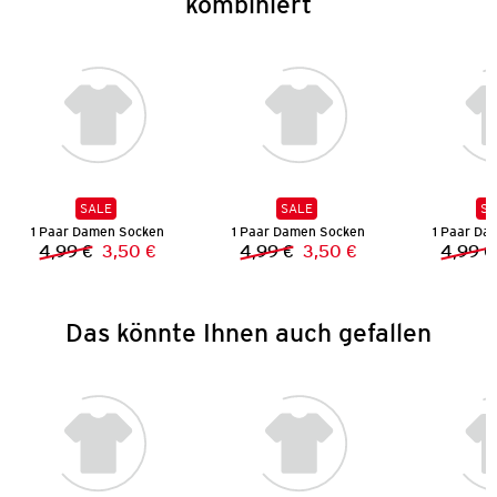
kombiniert
SALE
SALE
SA
1 Paar Damen Socken
1 Paar Damen Socken
1 Paar Da
4,99 €
3,50 €
4,99 €
3,50 €
4,99 €
Vorheriger Preis:
Neuer Preis:
Vorheriger Preis:
Neuer Preis:
Das könnte Ihnen auch gefallen