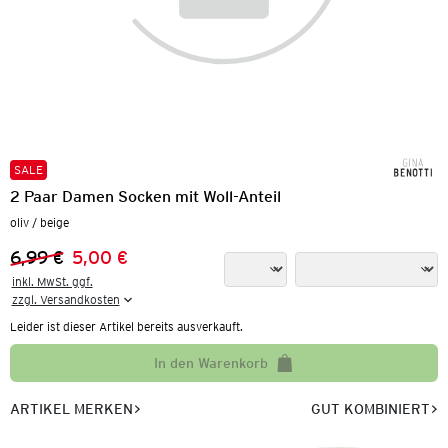
SALE
2 Paar Damen Socken mit Woll-Anteil
oliv / beige
6,99 €
5,00 €
Vorheriger Preis:
Neuer Preis:
inkl. MwSt. ggf.

zzgl. Versandkosten
Leider ist dieser Artikel bereits ausverkauft.
In den Warenkorb
ARTIKEL MERKEN
GUT KOMBINIERT