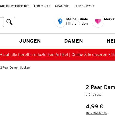
Qualitätsversprechen
Family Card
Newsletter
Hilfe & Service
Meine Filiale
Merkz
Filiale finden
en
JUNGEN
DAMEN
HE
 auf alle bereits reduzierten Artikel | Online & in unseren Fili
2 Paar Damen Socken
2 Paar Dam
grün / rosa
4,99 €
Preis:
inkl. MwSt. ggf.
