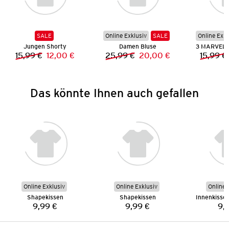
SALE
Online Exklusiv
SALE
Online Exkl
Jungen Shorty
Damen Bluse
15,99 €
12,00 €
25,99 €
20,00 €
15,99 €
Vorheriger Preis:
Neuer Preis:
Vorheriger Preis:
Neuer Preis:
Das könnte Ihnen auch gefallen
Online Exklusiv
Online Exklusiv
Online 
Shapekissen
Shapekissen
Innenkisse
9,99 €
9,99 €
9,
Preis:
Preis: