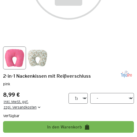
2-in-1 Nackenkissen mit Reißverschluss
pink
8,99 €
Preis:
inkl. MwSt. ggf.

zzgl. Versandkosten
Verfügbar
In den Warenkorb