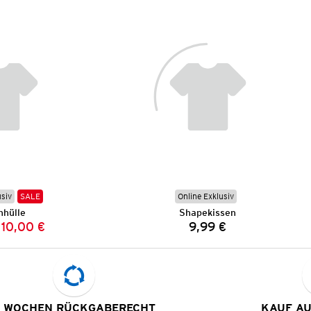
usiv
SALE
Online Exklusiv
nhülle
Shapekissen
10,00 €
9,99 €
Vorheriger Preis:
Neuer Preis:
Preis:
 WOCHEN RÜCKGABERECHT
KAUF A