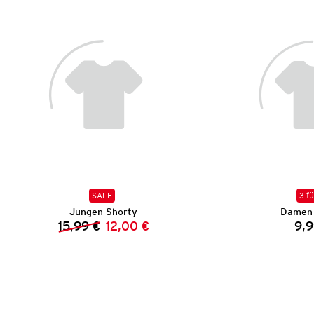
SALE
3 fü
Jungen Shorty
Damen 
15,99 €
12,00 €
9,9
Vorheriger Preis:
Neuer Preis: