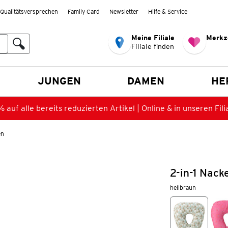
Qualitätsversprechen
Family Card
Newsletter
Hilfe & Service
Meine Filiale
Merkz
Filiale finden
en
JUNGEN
DAMEN
HE
 auf alle bereits reduzierten Artikel | Online & in unseren Fili
en
2-in-1 Nack
hellbraun