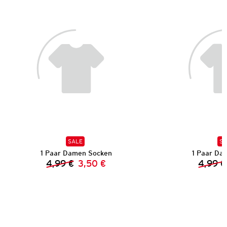
SALE
SA
1 Paar Damen Socken
1 Paar Da
4,99 €
3,50 €
4,99 €
Vorheriger Preis:
Neuer Preis: