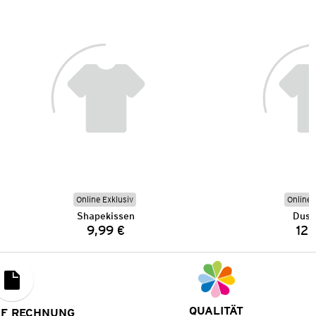
Online Exklusiv
Online 
Shapekissen
Dusc
9,99 €
12,
Preis:
QUALITÄT
UF RECHNUNG