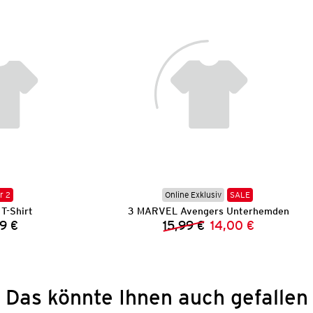
r 2
Online Exklusiv
SALE
T-Shirt
3 MARVEL Avengers Unterhemden
9 €
15,99 €
14,00 €
Preis:
Vorheriger Preis:
Neuer Preis:
Das könnte Ihnen auch gefallen