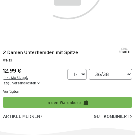
2 Damen Unterhemden mit Spitze
weiss
12,99 €
Preis:
inkl. MwSt. ggf.

zzgl. Versandkosten
Verfügbar
In den Warenkorb
ARTIKEL MERKEN
GUT KOMBINIERT