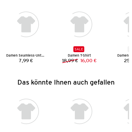
SALE
N
Damen Seamless-Unterhemd
Damen T-Shirt
Damen St
7,99 €
18,99 €
16,00 €
25,
Preis:
Vorheriger Preis:
Neuer Preis:
Das könnte Ihnen auch gefallen