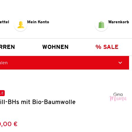
ettel
Mein Konto
Warenkorb
RREN
WOHNEN
% SALE
alen
LE
ill-BHs mit Bio-Baumwolle
,00 €
Preis:
: