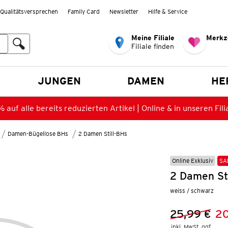
Qualitätsversprechen
Family Card
Newsletter
Hilfe & Service
Meine Filiale
Merkz
Filiale finden
en
JUNGEN
DAMEN
HE
 auf alle bereits reduzierten Artikel | Online & in unseren Fili
Damen-Bügellose BHs
2 Damen Still-BHs
Online Exklusiv
SA
2 Damen St
weiss / schwarz
25,99 €
20
Vorheriger 
Neuer Preis
inkl. MwSt. ggf.
