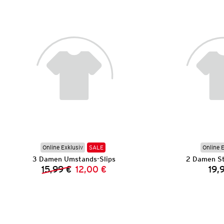
Online Exklusiv
SALE
Online 
3 Damen Umstands-Slips
2 Damen Sti
15,99 €
12,00 €
19,
Vorheriger Preis:
Neuer Preis: