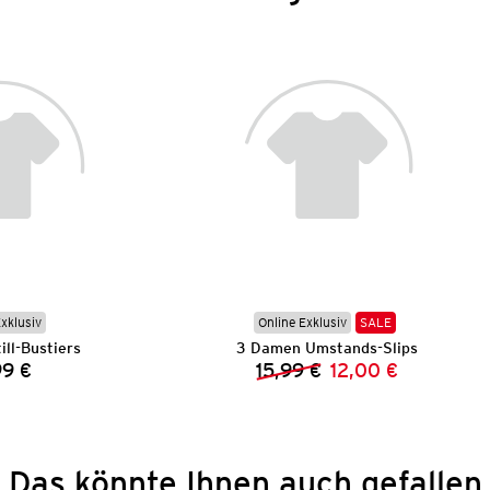
Exklusiv
Online Exklusiv
SALE
ll-Bustiers
3 Damen Umstands-Slips
99 €
15,99 €
12,00 €
Preis:
Vorheriger Preis:
Neuer Preis:
Das könnte Ihnen auch gefallen