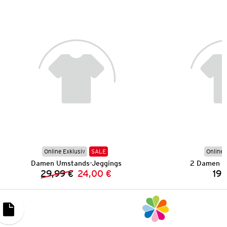
Online Exklusiv
SALE
Online 
Damen Umstands-Jeggings
2 Damen St
29,99 €
24,00 €
19,
Vorheriger Preis:
Neuer Preis: