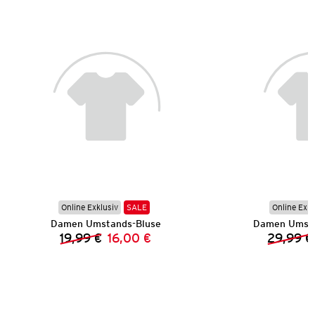
Online Exklusiv
SALE
Online Exkl
Damen Umstands-Bluse
Damen Umsta
19,99 €
16,00 €
29,99 €
Vorheriger Preis:
Neuer Preis: