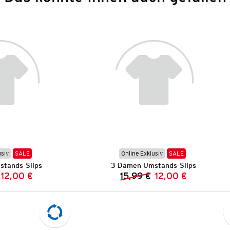
usiv
SALE
Online Exklusiv
SALE
tands-Slips
3 Damen Umstands-Slips
12,00 €
15,99 €
12,00 €
Vorheriger Preis:
Neuer Preis:
Vorheriger Preis:
Neuer Preis: