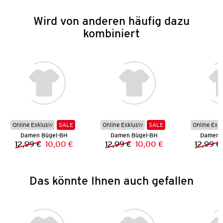
Wird von anderen häufig dazu
kombiniert
Online Exklusiv
SALE
Online Exklusiv
SALE
Online Exkl
Damen Bügel-BH
Damen Bügel-BH
Damen 
12,99 €
10,00 €
12,99 €
10,00 €
12,99 €
Vorheriger Preis:
Neuer Preis:
Vorheriger Preis:
Neuer Preis:
Das könnte Ihnen auch gefallen