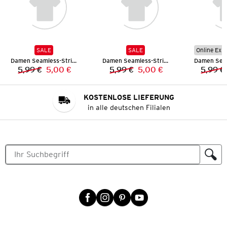
SALE
SALE
Online Exkl
Damen Seamless-String
Damen Seamless-String
5,99 €
5,00 €
5,99 €
5,00 €
5,99 €
Vorheriger Preis:
Neuer Preis:
Vorheriger Preis:
Neuer Preis:
KOSTENLOSE LIEFERUNG
in alle deutschen Filialen