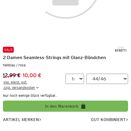
SALE
2 Damen Seamless-Strings mit Glanz-Bündchen
hellblau / rosa
12,99 €
10,00 €
Vorheriger Preis:
Neuer Preis:
inkl. MwSt. ggf.

zzgl. Versandkosten
Nur noch wenige Stück verfügbar.
In den Warenkorb
ARTIKEL MERKEN
GUT KOMBINIERT