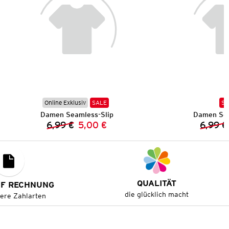
Online Exklusiv
SALE
SA
Damen Seamless-Slip
Damen Sea
6,99 €
5,00 €
6,99 €
Vorheriger Preis:
Neuer Preis:
QUALITÄT
UF RECHNUNG
die glücklich macht
tere Zahlarten