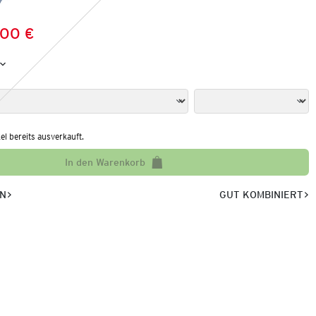
,00 €
Preis:
:
kel bereits ausverkauft.
In den Warenkorb
EN
GUT KOMBINIERT