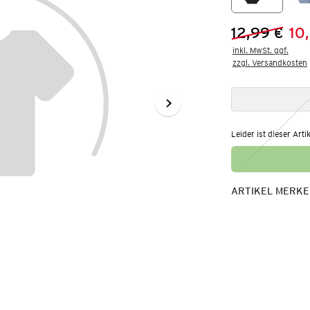
12,99 €
10
Vorheriger 
Neuer Preis
inkl. MwSt. ggf.

zzgl. Versandkosten
Leider ist dieser Arti
ARTIKEL MERK