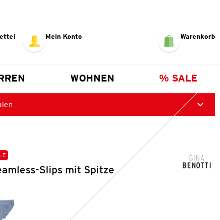
ettel
Mein Konto
Warenkorb
RREN
WOHNEN
% SALE
alen
LE
amless-Slips mit Spitze