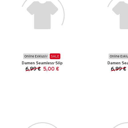
Online Exklusiv
SALE
Online Exkl
Damen Seamless-Slip
Damen Sea
6,99 €
5,00 €
6,99 €
Vorheriger Preis:
Neuer Preis: