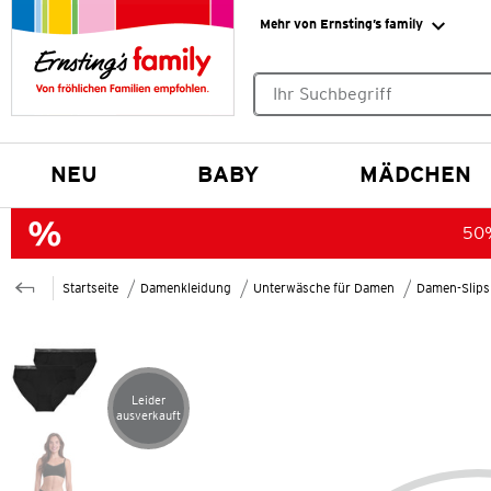
Mehr von Ernsting’s family
Keine Suchvorschläge gefund
NEU
BABY
MÄDCHEN
50%
Startseite
Damenkleidung
Unterwäsche für Damen
Damen-Slips
Leider
Artikel leider ausverkauft
ausverkauft