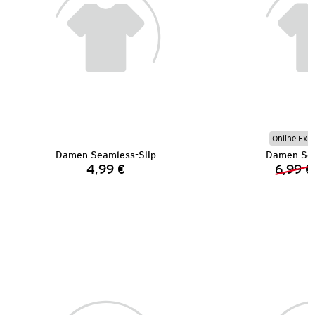
Online Exkl
Damen Seamless-Slip
Damen Sea
4,99 €
6,99 €
Preis: