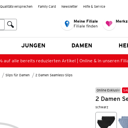
Qualitätsversprechen
Family Card
Newsletter
Hilfe & Service
Meine Filiale
Merkz
Filiale finden
en
JUNGEN
DAMEN
HE
 auf alle bereits reduzierten Artikel | Online & in unseren Fili
Slips für Damen
2 Damen Seamless-Slips
Online Exklusiv
SA
2 Damen Se
schwarz