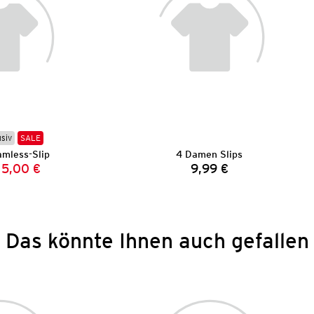
usiv
SALE
mless-Slip
4 Damen Slips
5,00 €
9,99 €
Vorheriger Preis:
Neuer Preis:
Preis:
Das könnte Ihnen auch gefallen