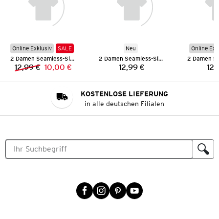
Online Exklusiv
SALE
Neu
Online Exk
2 Damen Seamless-Slips
2 Damen Seamless-Slips
12,99 €
10,00 €
12,99 €
12,
Vorheriger Preis:
Neuer Preis:
Preis:
KOSTENLOSE LIEFERUNG
in alle deutschen Filialen