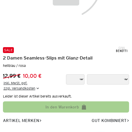
SALE
2 Damen Seamless-Slips mit Glanz-Detail
hellblau / rosa
12,99 €
10,00 €
Vorheriger Preis:
Neuer Preis:
inkl. MwSt. ggf.

zzgl. Versandkosten
Leider ist dieser Artikel bereits ausverkauft.
In den Warenkorb
ARTIKEL MERKEN
GUT KOMBINIERT