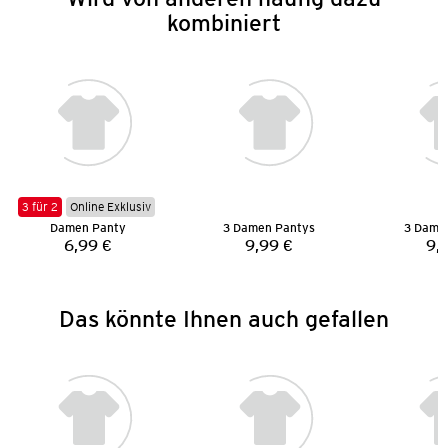
kombiniert
3 für 2
Online Exklusiv
Damen Panty
3 Damen Pantys
3 Dame
6,99 €
9,99 €
9,
Preis:
Preis:
Das könnte Ihnen auch gefallen