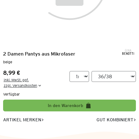
2 Damen Pantys aus Mikrofaser
beige
8,99 €
Preis:
inkl. MwSt. ggf.

zzgl. Versandkosten
Verfügbar
In den Warenkorb
ARTIKEL MERKEN
GUT KOMBINIERT