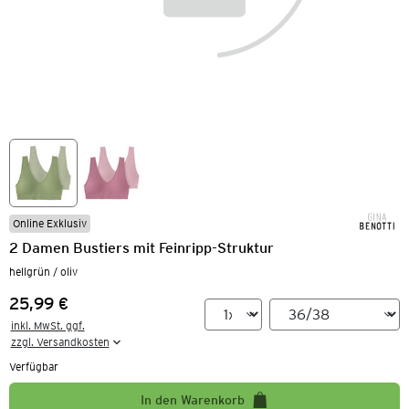
Online Exklusiv
2 Damen Bustiers mit Feinripp-Struktur
hellgrün / oliv
25,99 €
Preis:
inkl. MwSt. ggf.

zzgl. Versandkosten
Verfügbar
In den Warenkorb