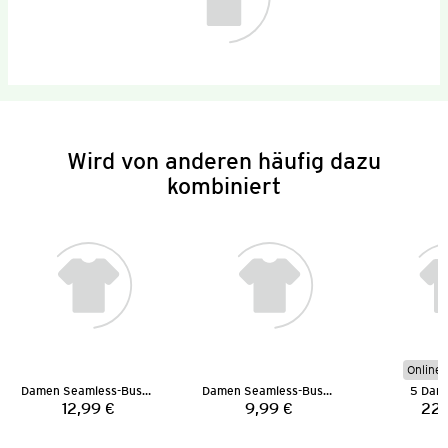
Wird von anderen häufig dazu
kombiniert
Online 
Damen Seamless-Bustier
Damen Seamless-Bustier
5 Dame
12,99 €
9,99 €
22,
Preis:
Preis: