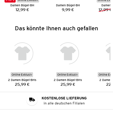
Damen Bügel-BH
Damen Bügel-BH
Damen 
12,99 €
9,99 €
12,99 €
Preis:
Preis:
Das könnte Ihnen auch gefallen
Online Exklusiv
Online Exklusiv
Online Exk
2 Damen Bügel-BHs
2 Damen Bügel-BHs
2 Damen 
25,99 €
25,99 €
22,
Preis:
Preis:
KOSTENLOSE LIEFERUNG
in alle deutschen Filialen