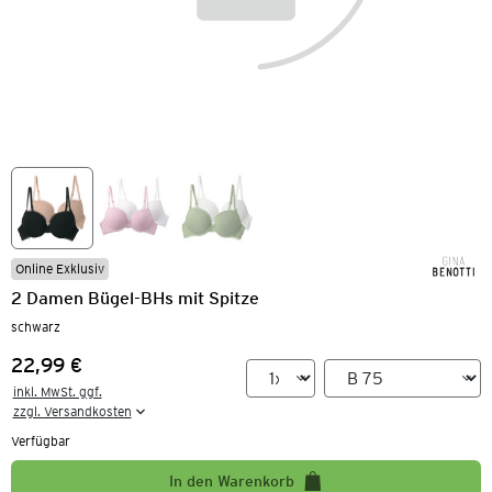
Online Exklusiv
2 Damen Bügel-BHs mit Spitze
schwarz
22,99 €
Preis:
inkl. MwSt. ggf.

zzgl. Versandkosten
Verfügbar
In den Warenkorb