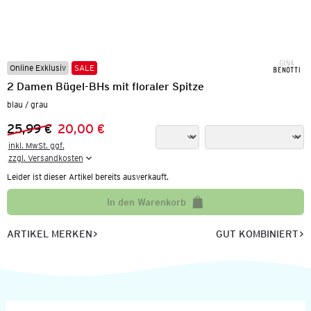
Online Exklusiv
SALE
2 Damen Bügel-BHs mit floraler Spitze
blau / grau
25,99 €
20,00 €
Vorheriger Preis:
Neuer Preis:
inkl. MwSt. ggf.

zzgl. Versandkosten
Leider ist dieser Artikel bereits ausverkauft.
In den Warenkorb
ARTIKEL MERKEN
GUT KOMBINIERT