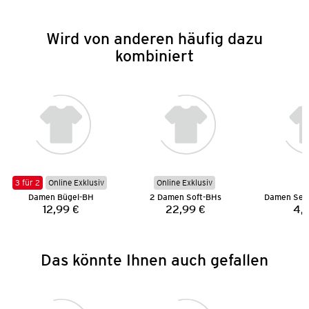
Wird von anderen häufig dazu
kombiniert
3 für 2
Online Exklusiv
Online Exklusiv
Damen Bügel-BH
2 Damen Soft-BHs
12,99 €
22,99 €
4,
Preis:
Preis:
Das könnte Ihnen auch gefallen