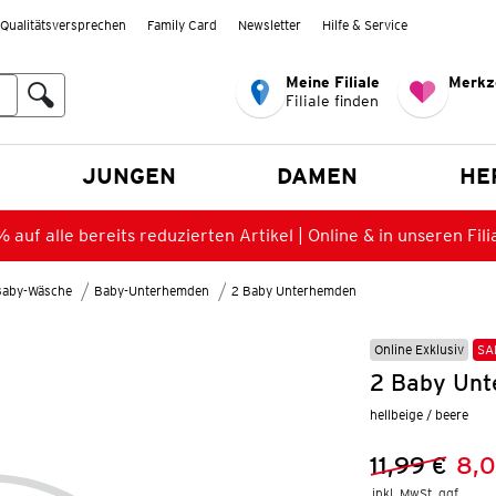
Qualitätsversprechen
Family Card
Newsletter
Hilfe & Service
Meine Filiale
Merkz
Filiale finden
en
JUNGEN
DAMEN
HE
 auf alle bereits reduzierten Artikel | Online & in unseren Fili
Baby-Wäsche
Baby-Unterhemden
2 Baby Unterhemden
Online Exklusiv
SA
2 Baby Unt
hellbeige / beere
11,99 €
8,0
Vorheriger 
Neuer Preis
inkl. MwSt. ggf.
