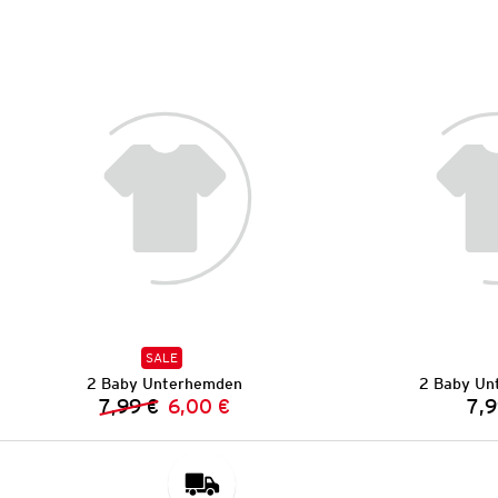
SALE
2 Baby Unterhemden
2 Baby Un
7,99 €
6,00 €
7,9
Vorheriger Preis:
Neuer Preis: