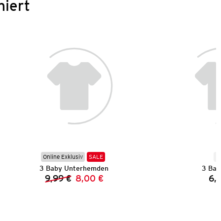
niert
Online Exklusiv
SALE
N
3 Baby Unterhemden
3 Bab
9,99 €
8,00 €
6,
Vorheriger Preis:
Neuer Preis: