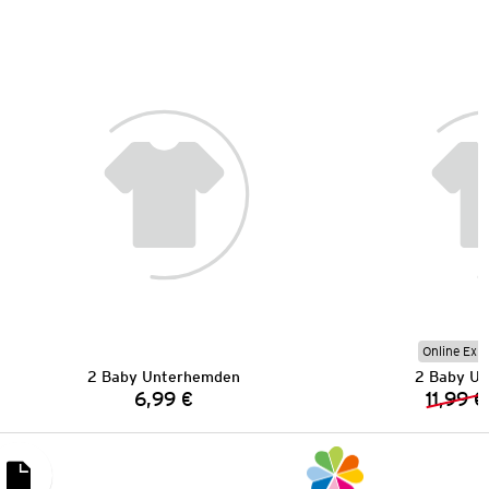
Online Exkl
2 Baby Unterhemden
2 Baby U
6,99 €
11,99 €
Preis: