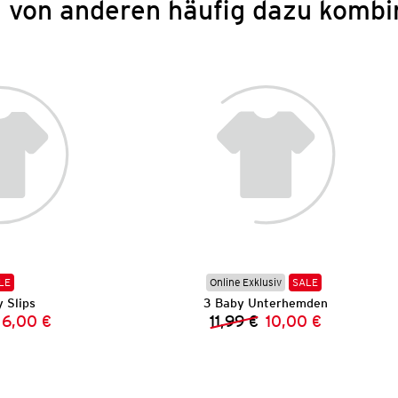
 von anderen häufig dazu kombi
LE
Online Exklusiv
SALE
 Slips
3 Baby Unterhemden
6,00 €
11,99 €
10,00 €
Vorheriger Preis:
Neuer Preis:
Vorheriger Preis:
Neuer Preis: