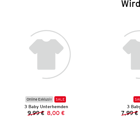
Wird
Online Exklusiv
SALE
SA
3 Baby Unterhemden
3 Baby
9,99 €
8,00 €
7,99 €
Vorheriger Preis:
Neuer Preis: