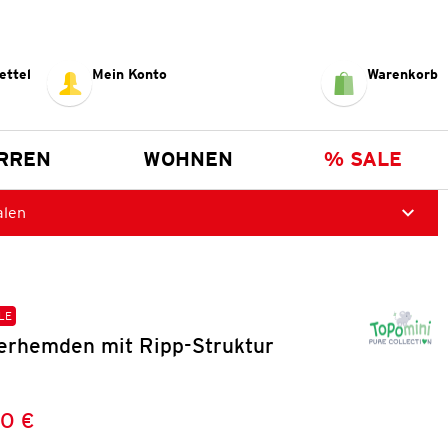
ettel
Mein Konto
Warenkorb
RREN
WOHNEN
% SALE
alen
LE
erhemden mit Ripp-Struktur
0 €
Preis:
: