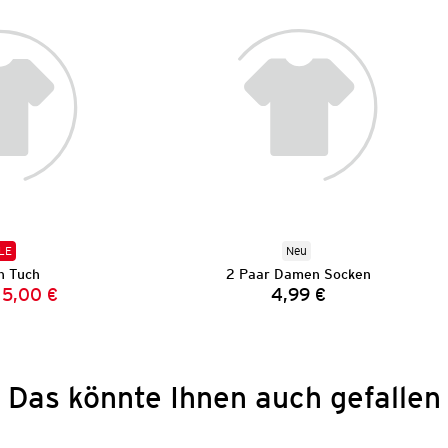
LE
Neu
 Tuch
2 Paar Damen Socken
5,00 €
4,99 €
Vorheriger Preis:
Neuer Preis:
Preis:
Das könnte Ihnen auch gefallen