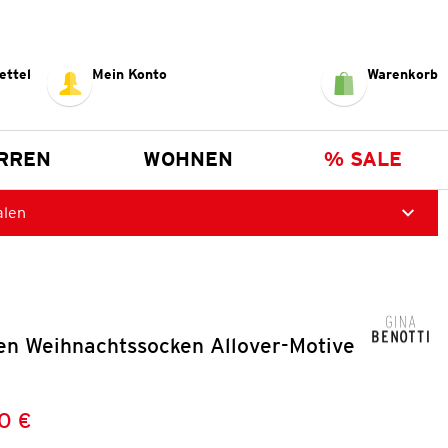
ettel
Mein Konto
Warenkorb
RREN
WOHNEN
% SALE
alen
en Weihnachtssocken Allover-Motive
0 €
Preis:
: