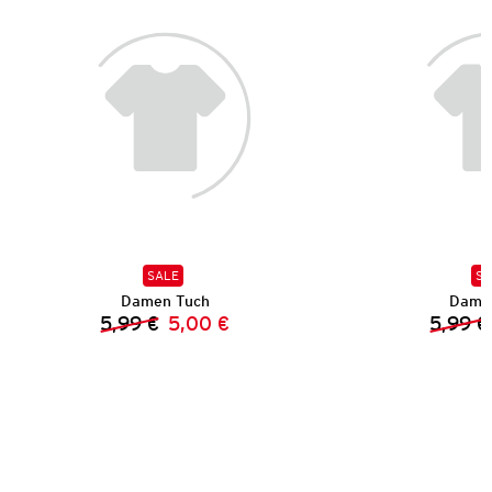
SALE
SA
Damen Tuch
Dame
5,99 €
5,00 €
5,99 €
Vorheriger Preis:
Neuer Preis: