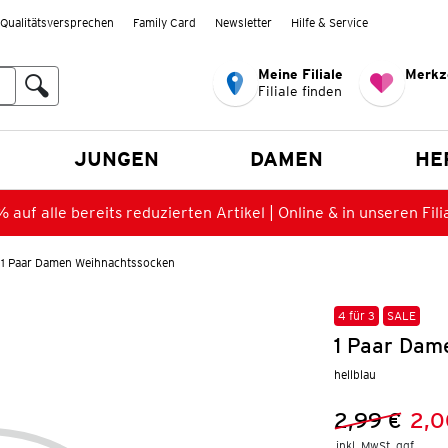
Qualitätsversprechen
Family Card
Newsletter
Hilfe & Service
Meine Filiale
Merkz
Filiale finden
en
JUNGEN
DAMEN
HE
 auf alle bereits reduzierten Artikel | Online & in unseren Fili
1 Paar Damen Weihnachtssocken
4 für 3
SALE
1 Paar Dam
hellblau
2,99 €
2,0
Vorheriger 
Neuer Preis
inkl. MwSt. ggf.
