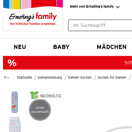
Mehr von Ernsting’s family
Keine Suchvorschläge gefund
NEU
BABY
MÄDCHEN
50%
Startseite
Damenkleidung
Damen-Socken
Socken für Damen
NACHHALTIG
Leider
Artikel leider ausverkauft
ausverkauft