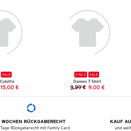
SALE
3 für 2
SALE
Culotte
Damen T-Shirt
15,00 €
9,99 €
9,00 €
Vorheriger Preis:
Neuer Preis:
Vorheriger Preis:
Neuer Preis:
 WOCHEN RÜCKGABERECHT
KAUF A
 Tage Rückgaberecht mit Family Card
und wei