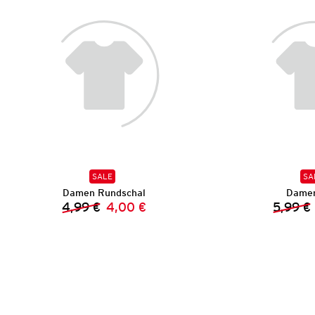
SALE
SA
Damen Rundschal
Damen
4,99 €
4,00 €
5,99 €
Vorheriger Preis:
Neuer Preis: