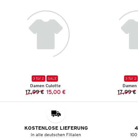
3 für 2
SALE
3 für 2
Damen Culotte
Damen 
17,99 €
15,00 €
17,99 €
Vorheriger Preis:
Neuer Preis:
KOSTENLOSE LIEFERUNG
4
in alle deutschen Filialen
100