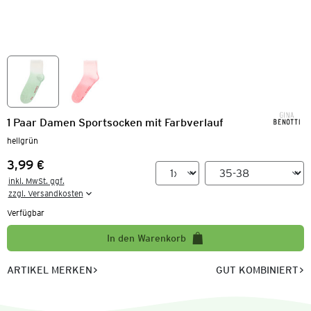
1 Paar Damen Sportsocken mit Farbverlauf
hellgrün
3,99 €
Preis:
inkl. MwSt. ggf.

zzgl. Versandkosten
Verfügbar
In den Warenkorb
ARTIKEL MERKEN
GUT KOMBINIERT