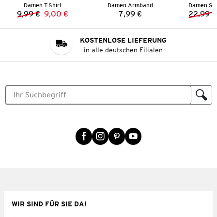
Damen T-Shirt
Damen Armband
Damen Str
9,99 €
9,00 €
7,99 €
22,99 €
Vorheriger Preis:
Neuer Preis:
Preis:
KOSTENLOSE LIEFERUNG
in alle deutschen Filialen
WIR SIND FÜR SIE DA!