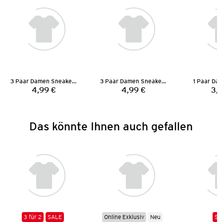
3 Paar Damen Sneaker-Socken
3 Paar Damen Sneaker-Socken
1 Paar Da
4,99 €
4,99 €
3,
Preis:
Preis:
Das könnte Ihnen auch gefallen
3 für 2
SALE
Online Exklusiv
Neu
SA