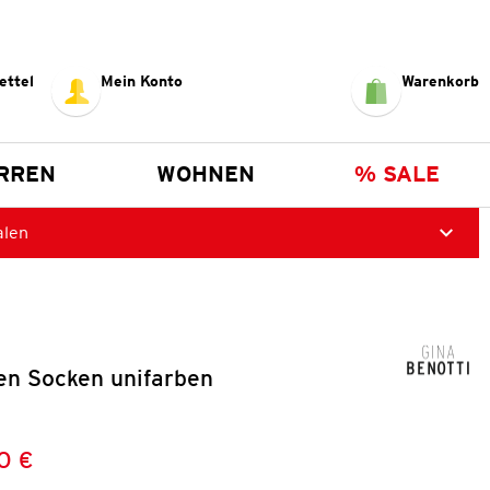
ettel
Mein Konto
Warenkorb
RREN
WOHNEN
% SALE
alen
en Socken unifarben
0 €
Preis:
: