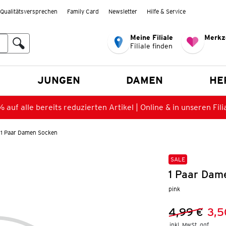
Qualitätsversprechen
Family Card
Newsletter
Hilfe & Service
Meine Filiale
Merkz
Filiale finden
en
JUNGEN
DAMEN
HE
 auf alle bereits reduzierten Artikel | Online & in unseren Fili
1 Paar Damen Socken
SALE
1 Paar Dam
pink
4,99 €
3,5
Vorheriger 
Neuer Preis
inkl. MwSt. ggf.
