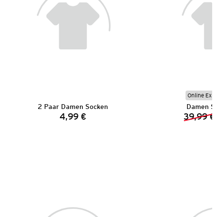
Online Exkl
2 Paar Damen Socken
Damen Sp
4,99 €
39,99 €
Preis: