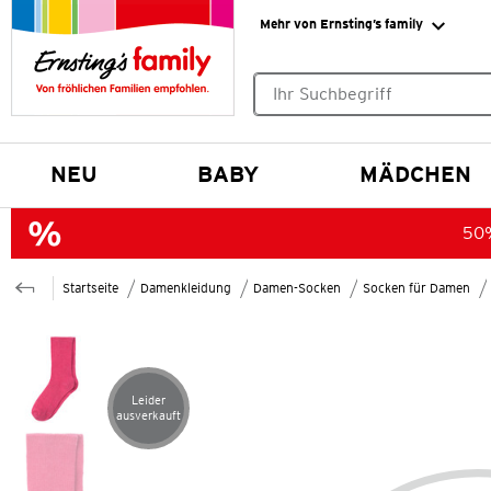
Mehr von Ernsting’s family
Keine Suchvorschläge gefund
NEU
BABY
MÄDCHEN
50%
Startseite
Damenkleidung
Damen-Socken
Socken für Damen
Leider
Artikel leider ausverkauft
ausverkauft