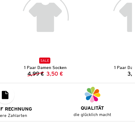
SALE
1 Paar Damen Socken
1 Paar Da
4,99 €
3,50 €
3,
Vorheriger Preis:
Neuer Preis:
QUALITÄT
UF RECHNUNG
die glücklich macht
tere Zahlarten