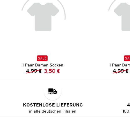
SALE
SA
1 Paar Damen Socken
1 Paar Da
4,99 €
3,50 €
4,99 €
Vorheriger Preis:
Neuer Preis:
KOSTENLOSE LIEFERUNG
4
in alle deutschen Filialen
100