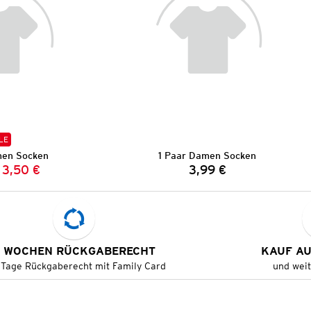
LE
men Socken
1 Paar Damen Socken
3,50 €
3,99 €
Vorheriger Preis:
Neuer Preis:
Preis:
 WOCHEN RÜCKGABERECHT
KAUF A
 Tage Rückgaberecht mit Family Card
und wei