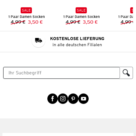
SALE
SALE
SA
1 Paar Damen Socken
1 Paar Damen Socken
1 Paar Da
4,99 €
3,50 €
4,99 €
3,50 €
4,99 €
Vorheriger Preis:
Neuer Preis:
Vorheriger Preis:
Neuer Preis:
KOSTENLOSE LIEFERUNG
in alle deutschen Filialen