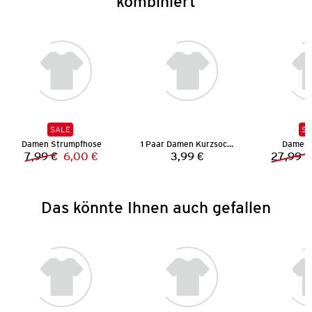
kombiniert
SALE
SA
Damen Strumpfhose
1 Paar Damen Kurzsocken
Damen 
7,99 €
6,00 €
3,99 €
27,99 €
Vorheriger Preis:
Neuer Preis:
Preis:
Das könnte Ihnen auch gefallen