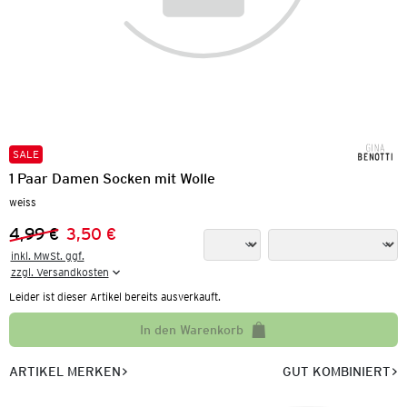
SALE
1 Paar Damen Socken mit Wolle
weiss
4,99 €
3,50 €
Vorheriger Preis:
Neuer Preis:
inkl. MwSt. ggf.

zzgl. Versandkosten
Leider ist dieser Artikel bereits ausverkauft.
In den Warenkorb
ARTIKEL MERKEN
GUT KOMBINIERT