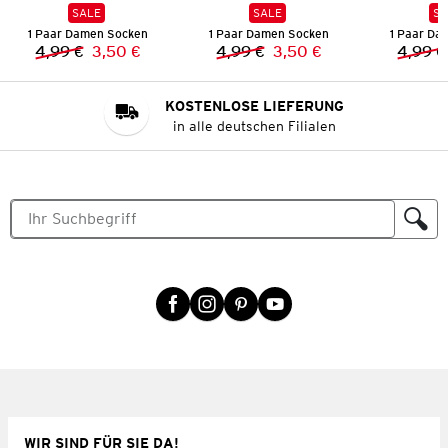
SALE
SALE
SA
1 Paar Damen Socken
1 Paar Damen Socken
1 Paar Da
4,99 €
3,50 €
4,99 €
3,50 €
4,99 €
Vorheriger Preis:
Neuer Preis:
Vorheriger Preis:
Neuer Preis:
KOSTENLOSE LIEFERUNG
in alle deutschen Filialen
WIR SIND FÜR SIE DA!