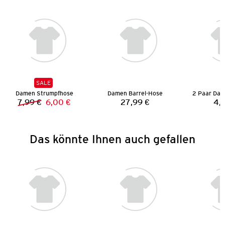
SALE
Damen Strumpfhose
Damen Barrel-Hose
7,99 €
6,00 €
27,99 €
4,
Vorheriger Preis:
Neuer Preis:
Preis:
Das könnte Ihnen auch gefallen