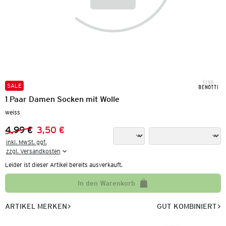
SALE
1 Paar Damen Socken mit Wolle
weiss
4,99 €
3,50 €
Vorheriger Preis:
Neuer Preis:
inkl. MwSt. ggf.

zzgl. Versandkosten
Leider ist dieser Artikel bereits ausverkauft.
In den Warenkorb
ARTIKEL MERKEN
GUT KOMBINIERT