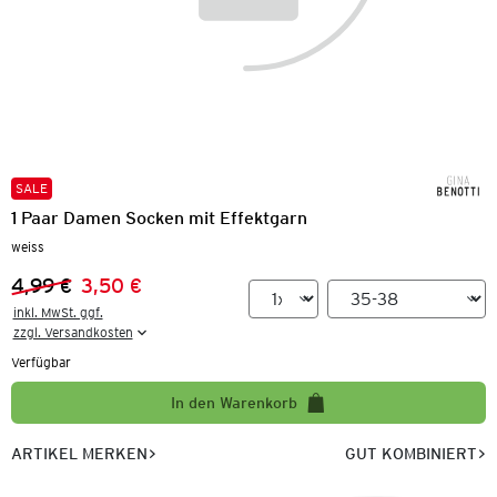
SALE
1 Paar Damen Socken mit Effektgarn
weiss
4,99 €
3,50 €
Vorheriger Preis:
Neuer Preis:
inkl. MwSt. ggf.

zzgl. Versandkosten
Verfügbar
In den Warenkorb
ARTIKEL MERKEN
GUT KOMBINIERT