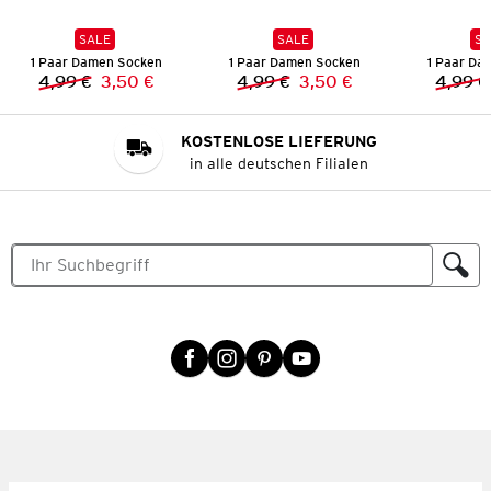
SALE
SALE
SA
1 Paar Damen Socken
1 Paar Damen Socken
1 Paar Da
4,99 €
3,50 €
4,99 €
3,50 €
4,99 €
Vorheriger Preis:
Neuer Preis:
Vorheriger Preis:
Neuer Preis:
KOSTENLOSE LIEFERUNG
in alle deutschen Filialen