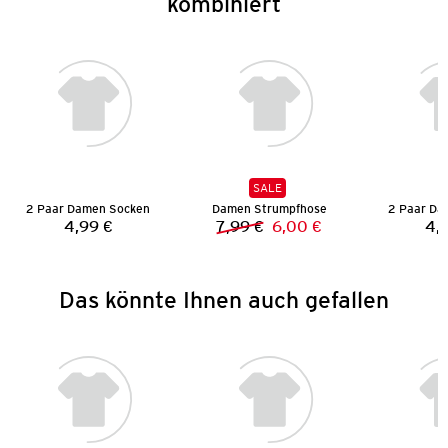
kombiniert
SALE
2 Paar Damen Socken
Damen Strumpfhose
2 Paar Da
4,99 €
7,99 €
6,00 €
4,
Preis:
Vorheriger Preis:
Neuer Preis:
Das könnte Ihnen auch gefallen