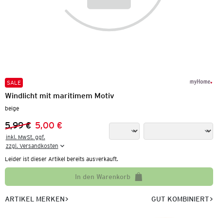
SALE
Windlicht mit maritimem Motiv
beige
5,99 €
5,00 €
Vorheriger Preis:
Neuer Preis:
inkl. MwSt. ggf.

zzgl. Versandkosten
Leider ist dieser Artikel bereits ausverkauft.
In den Warenkorb
ARTIKEL MERKEN
GUT KOMBINIERT