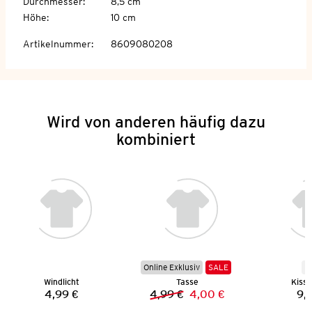
Durchmesser
:
8,5 cm
Höhe
:
10 cm
Artikelnummer
:
8609080208
Wird von anderen häufig dazu
kombiniert
Online Exklusiv
SALE
N
Windlicht
Tasse
Kisse
4,99 €
4,99 €
4,00 €
9,
Preis:
Vorheriger Preis:
Neuer Preis: