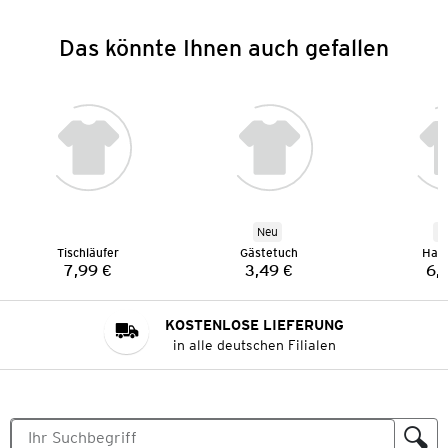
Das könnte Ihnen auch gefallen
Neu
N
Tischläufer
Gästetuch
Han
7,99 €
3,49 €
6,
Preis:
Preis:
KOSTENLOSE LIEFERUNG
in alle deutschen Filialen