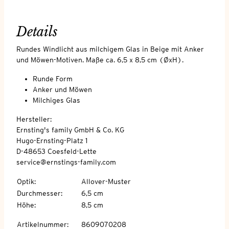
Details
Rundes Windlicht aus milchigem Glas in Beige mit Anker
und Möwen-Motiven. Maße ca. 6,5 x 8,5 cm (ØxH).
Runde Form
Anker und Möwen
Milchiges Glas
Hersteller:
Ernsting's family GmbH & Co. KG
Hugo-Ernsting-Platz 1
D-48653 Coesfeld-Lette
service@ernstings-family.com
Optik
:
Allover-Muster
Durchmesser
:
6,5 cm
Höhe
:
8,5 cm
Artikelnummer
:
8609070208