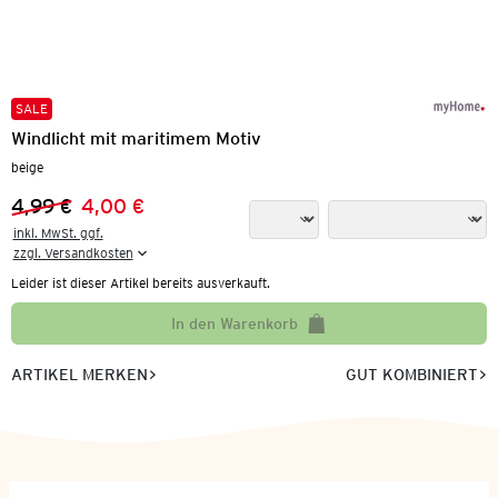
SALE
Windlicht mit maritimem Motiv
beige
4,99 €
4,00 €
Vorheriger Preis:
Neuer Preis:
inkl. MwSt. ggf.

zzgl. Versandkosten
Leider ist dieser Artikel bereits ausverkauft.
In den Warenkorb
ARTIKEL MERKEN
GUT KOMBINIERT