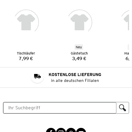
Neu
N
Tischläufer
Gästetuch
Han
7,99 €
3,49 €
6,
Preis:
Preis:
KOSTENLOSE LIEFERUNG
in alle deutschen Filialen