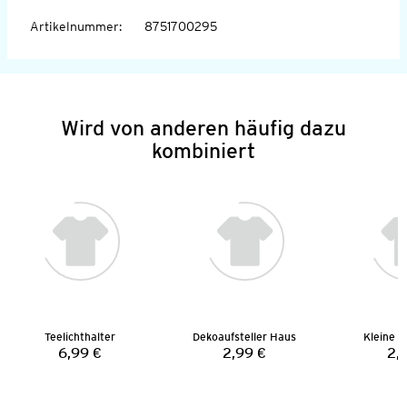
Artikelnummer
:
8751700295
Wird von anderen häufig dazu
kombiniert
Teelichthalter
Dekoaufsteller Haus
Kleine D
6,99 €
2,99 €
2,
Preis:
Preis: