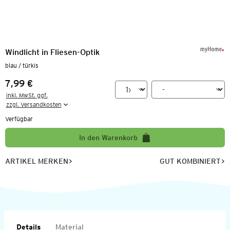
Windlicht in Fliesen-Optik
blau / türkis
7,99 €
Preis:
inkl. MwSt. ggf.

zzgl. Versandkosten
Verfügbar
In den Warenkorb
ARTIKEL MERKEN
GUT KOMBINIERT
Details
Material