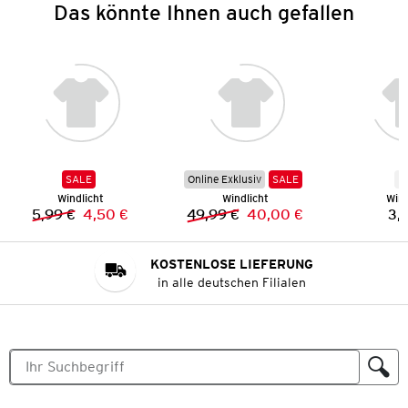
Das könnte Ihnen auch gefallen
SALE
Online Exklusiv
SALE
N
Windlicht
Windlicht
Wind
5,99 €
4,50 €
49,99 €
40,00 €
3,
Vorheriger Preis:
Neuer Preis:
Vorheriger Preis:
Neuer Preis:
KOSTENLOSE LIEFERUNG
in alle deutschen Filialen