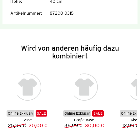
Höhe
:
40 cm
Artikelnummer
:
8720010315
Wird von anderen häufig dazu
kombiniert
Online Exklusiv
SALE
Online Exklusiv
SALE
Online Exkl
Vase
Große Vase
Kisse
25,99 €
20,00 €
35,99 €
30,00 €
12,99 €
Vorheriger Preis:
Neuer Preis:
Vorheriger Preis:
Neuer Preis: