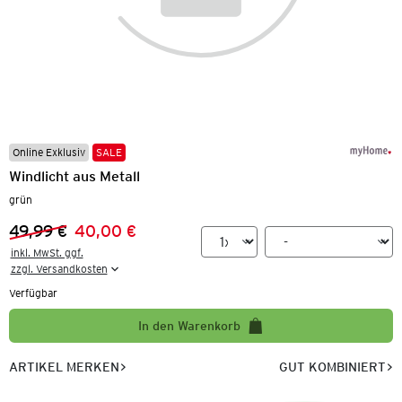
Online Exklusiv
SALE
Windlicht aus Metall
grün
49,99 €
40,00 €
Vorheriger Preis:
Neuer Preis:
inkl. MwSt. ggf.

zzgl. Versandkosten
Verfügbar
In den Warenkorb
ARTIKEL MERKEN
GUT KOMBINIERT