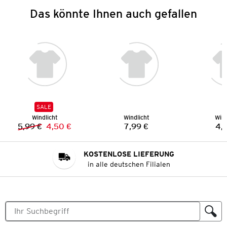
Das könnte Ihnen auch gefallen
SALE
Windlicht
Windlicht
Wind
5,99 €
4,50 €
7,99 €
4,
Vorheriger Preis:
Neuer Preis:
Preis:
KOSTENLOSE LIEFERUNG
in alle deutschen Filialen