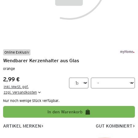
Online Exklusiv
Wendbarer Kerzenhalter aus Glas
orange
2,99 €
Preis:
inkl. MwSt. ggf.

zzgl. Versandkosten
Nur noch wenige Stück verfügbar.
In den Warenkorb
ARTIKEL MERKEN
GUT KOMBINIERT