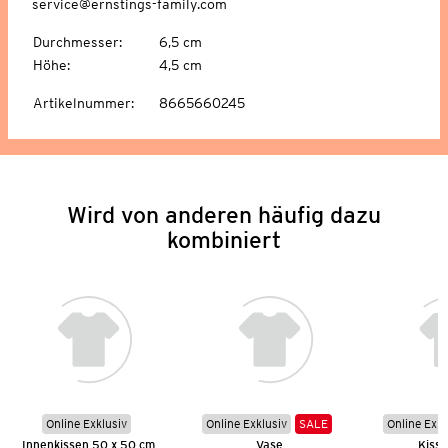
service@ernstings-family.com
Durchmesser
:
6,5 cm
Höhe
:
4,5 cm
Artikelnummer
:
8665660245
Wird von anderen häufig dazu
kombiniert
Online Exklusiv
Online Exklusiv
SALE
Online Exkl
Innenkissen 50 x 50 cm
Vase
Kisse