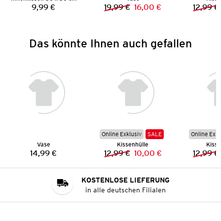
9,99 €
19,99 €
16,00 €
12,99 €
Preis:
Vorheriger Preis:
Neuer Preis:
Das könnte Ihnen auch gefallen
Online Exklusiv
SALE
Online Exkl
Vase
Kissenhülle
Kisse
14,99 €
12,99 €
10,00 €
12,99 €
Preis:
Vorheriger Preis:
Neuer Preis:
KOSTENLOSE LIEFERUNG
in alle deutschen Filialen