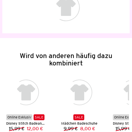
Wird von anderen häufig dazu
kombiniert
Online Exklusiv
SALE
SALE
Online Exkl
Disney Stitch Badeanzug
Mädchen Badeschuhe
15,99 €
12,00 €
9,99 €
8,00 €
15,99 €
Vorheriger Preis:
Neuer Preis:
Vorheriger Preis:
Neuer Preis: