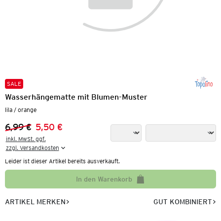
SALE
Wasserhängematte mit Blumen-Muster
lila / orange
6,99 €
5,50 €
Vorheriger Preis:
Neuer Preis:
inkl. MwSt. ggf.

zzgl. Versandkosten
Leider ist dieser Artikel bereits ausverkauft.
In den Warenkorb
ARTIKEL MERKEN
GUT KOMBINIERT