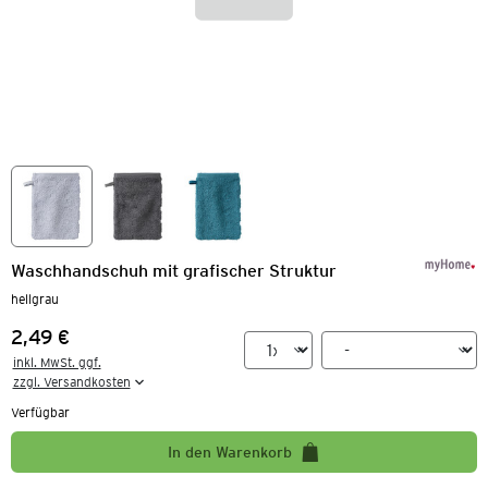
Waschhandschuh mit grafischer Struktur
hellgrau
2,49 €
Preis:
inkl. MwSt. ggf.

zzgl. Versandkosten
Verfügbar
In den Warenkorb