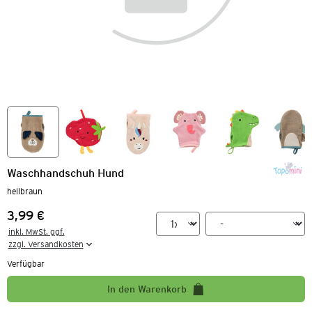
Waschhandschuh Hund
hellbraun
3,99 €
Preis:
inkl. MwSt. ggf.

zzgl. Versandkosten
Verfügbar
In den Warenkorb