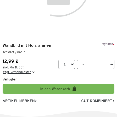
Wandbild mit Holzrahmen
schwarz / natur
12,99 €
Preis:
inkl. MwSt. ggf.

zzgl. Versandkosten
Verfügbar
In den Warenkorb
ARTIKEL MERKEN
GUT KOMBINIERT