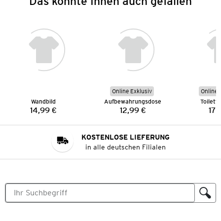
Das könnte Ihnen auch gefallen
Online Exklusiv
Online 
Wandbild
Aufbewahrungsdose
Toilett
14,99 €
12,99 €
17,
Preis:
Preis:
KOSTENLOSE LIEFERUNG
in alle deutschen Filialen