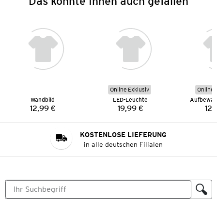
Das könnte Ihnen auch gefallen
Online Exklusiv
Online 
Wandbild
LED-Leuchte
Aufbewah
12,99 €
19,99 €
12,
Preis:
Preis:
KOSTENLOSE LIEFERUNG
in alle deutschen Filialen