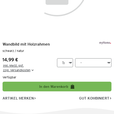
Wandbild mit Holzrahmen
schwarz / natur
14,99 €
Preis:
inkl. MwSt. ggf.

zzgl. Versandkosten
Verfügbar
In den Warenkorb
ARTIKEL MERKEN
GUT KOMBINIERT