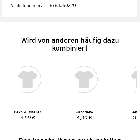
Artikelnummer
:
8783360220
Wird von anderen häufig dazu
kombiniert
Deko-Aufsteller
Wanddeko
Deko-
4,99 €
4,99 €
3,
Preis:
Preis: