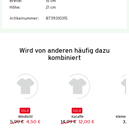
Breite
:
15 cm
Höhe
:
21 cm
Artikelnummer
:
8739310315
Wird von anderen häufig dazu
kombiniert
SALE
SALE
Windlicht
Karaffe
Kleines 
5,99 €
4,50 €
14,99 €
12,00 €
3,
Vorheriger Preis:
Neuer Preis:
Vorheriger Preis:
Neuer Preis: