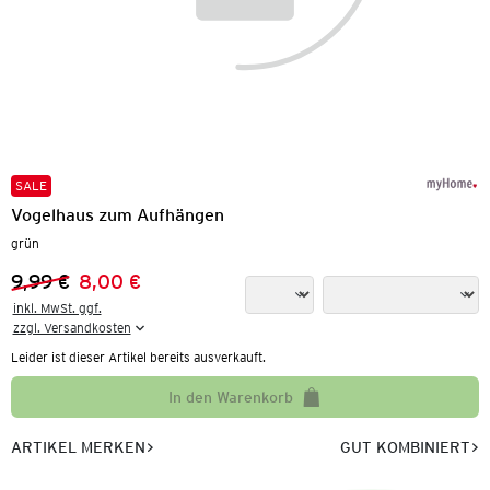
SALE
Vogelhaus zum Aufhängen
grün
9,99 €
8,00 €
Vorheriger Preis:
Neuer Preis:
inkl. MwSt. ggf.

zzgl. Versandkosten
Leider ist dieser Artikel bereits ausverkauft.
In den Warenkorb
ARTIKEL MERKEN
GUT KOMBINIERT