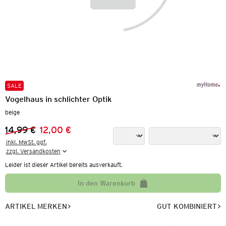
SALE
Vogelhaus in schlichter Optik
beige
14,99 €
12,00 €
Vorheriger Preis:
Neuer Preis:
inkl. MwSt. ggf.

zzgl. Versandkosten
Leider ist dieser Artikel bereits ausverkauft.
In den Warenkorb
ARTIKEL MERKEN
GUT KOMBINIERT