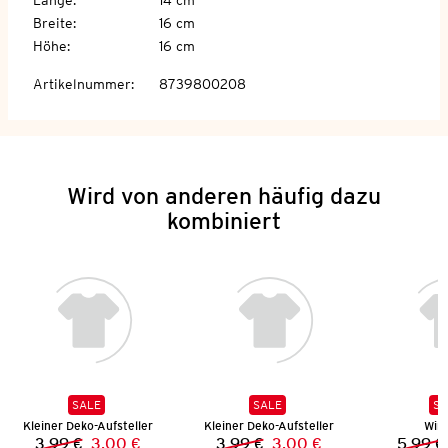
Breite
:
16 cm
Höhe
:
16 cm
Artikelnummer
:
8739800208
Wird von anderen häufig dazu
kombiniert
SALE
SALE
SA
Kleiner Deko-Aufsteller
Kleiner Deko-Aufsteller
Wind
3,99 €
3,00 €
3,99 €
3,00 €
5,99 €