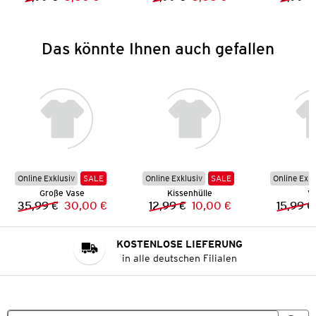
Vorheriger Preis:
Neuer Preis:
Vorheriger Preis:
Neuer Preis:
Das könnte Ihnen auch gefallen
Online Exklusiv
SALE
Online Exklusiv
SALE
Online Exkl
Große Vase
Kissenhülle
V
35,99 €
30,00 €
12,99 €
10,00 €
15,99 €
Vorheriger Preis:
Neuer Preis:
Vorheriger Preis:
Neuer Preis:
KOSTENLOSE LIEFERUNG
in alle deutschen Filialen