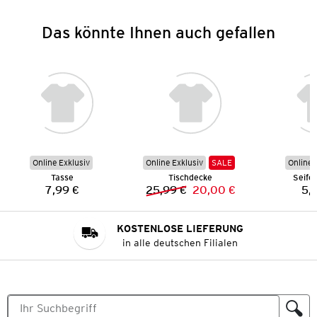
Das könnte Ihnen auch gefallen
Online Exklusiv
Online Exklusiv
SALE
Online 
Tasse
Tischdecke
Seife
7,99 €
25,99 €
20,00 €
5,
Preis:
Vorheriger Preis:
Neuer Preis:
KOSTENLOSE LIEFERUNG
in alle deutschen Filialen