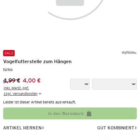
SALE
Vogelfutterstelle zum Hängen
türkis
4,99 €
4,00 €
Vorheriger Preis:
Neuer Preis:
inkl. MwSt. ggf.

zzgl. Versandkosten
Leider ist dieser Artikel bereits ausverkauft.
In den Warenkorb
ARTIKEL MERKEN
GUT KOMBINIERT