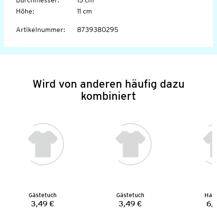
Höhe
:
11 cm
Artikelnummer
:
8739380295
Wird von anderen häufig dazu
kombiniert
Gästetuch
Gästetuch
Han
3,49 €
3,49 €
6,
Preis:
Preis: