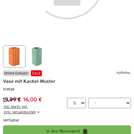
Online Exklusiv
SALE
Vase mit Kachel-Muster
orange
19,99 €
16,00 €
Vorheriger Preis:
Neuer Preis:
inkl. MwSt. ggf.

zzgl. Versandkosten
Verfügbar
In den Warenkorb