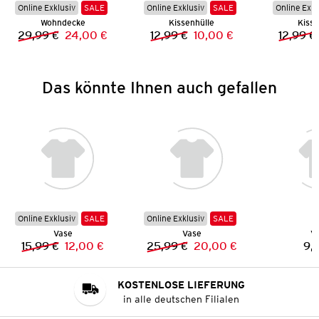
Online Exklusiv
SALE
Online Exklusiv
SALE
Online Exkl
Wohndecke
Kissenhülle
Kisse
29,99 €
24,00 €
12,99 €
10,00 €
12,99 €
Vorheriger Preis:
Neuer Preis:
Vorheriger Preis:
Neuer Preis:
Das könnte Ihnen auch gefallen
Online Exklusiv
SALE
Online Exklusiv
SALE
Vase
Vase
V
15,99 €
12,00 €
25,99 €
20,00 €
9,
Vorheriger Preis:
Neuer Preis:
Vorheriger Preis:
Neuer Preis:
KOSTENLOSE LIEFERUNG
in alle deutschen Filialen