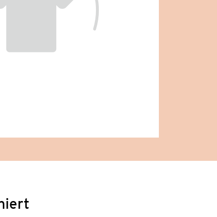
niert