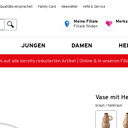
Qualitätsversprechen
Family Card
Newsletter
Hilfe & Service
Meine Filiale
Merkz
Filiale finden
en
JUNGEN
DAMEN
HE
 auf alle bereits reduzierten Artikel | Online & in unseren Fili
Vase mit H
braun / hellbraun