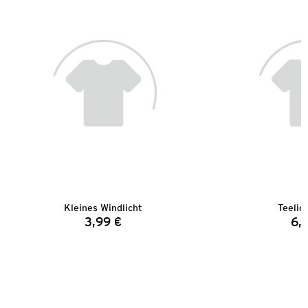
Kleines Windlicht
Teelic
3,99 €
6,
Preis: