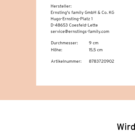
Hersteller:
Ernsting's family GmbH & Co. KG
Hugo-Ernsting-Platz 1
D-48653 Coesfeld-Lette
service@ernstings-family.com
Durchmesser
:
9 cm
Höhe
:
15,5 cm
Artikelnummer
:
8783720902
Wird