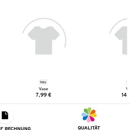
Neu
N
Vase
V
7,99 €
14,
Preis:
QUALITÄT
UF RECHNUNG