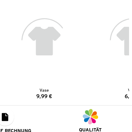
Vase
V
9,99 €
6,
Preis:
QUALITÄT
UF RECHNUNG