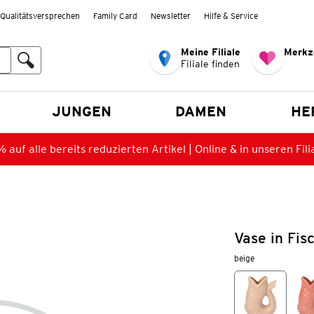
Qualitätsversprechen
Family Card
Newsletter
Hilfe & Service
Meine Filiale
Merkz
Filiale finden
en
JUNGEN
DAMEN
HE
 auf alle bereits reduzierten Artikel | Online & in unseren Fili
Vase in Fis
beige