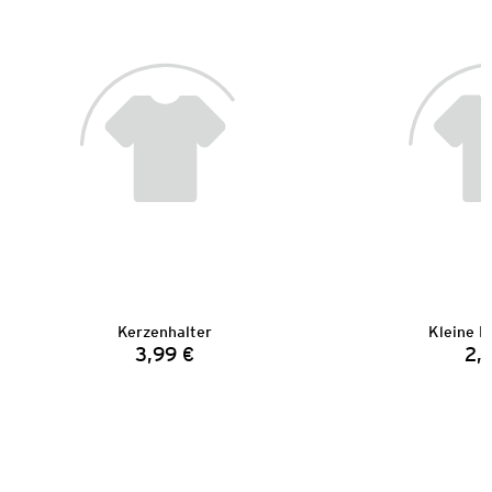
Kerzenhalter
Kleine D
3,99 €
2,
Preis: