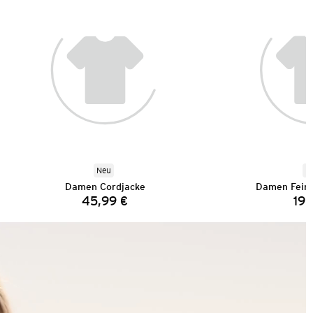
Neu
N
Damen Cordjacke
Damen Feins
45,99 €
19,
Preis: