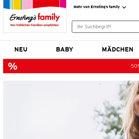
Mehr von Ernsting’s family
Keine Suchvorschläge gefund
NEU
BABY
MÄDCHEN
50%