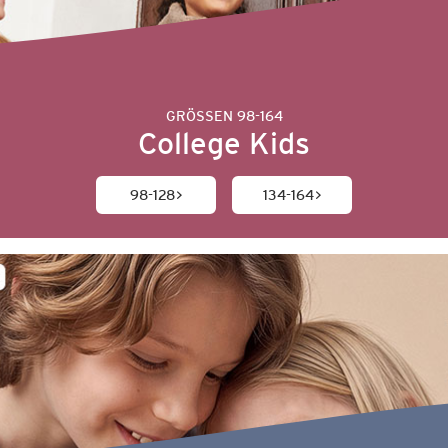
GRÖSSEN 98-164
College Kids
98-128
134-164