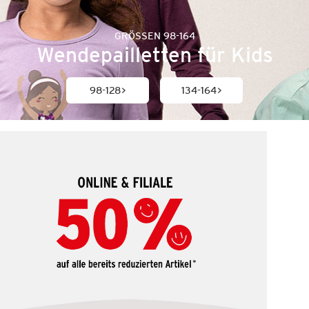
GRÖSSEN 98-164
Wendepailletten für Kids
98-128
134-164