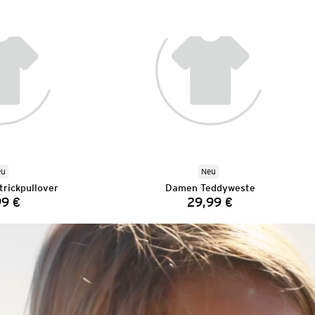
eu
Neu
rickpullover
Damen Teddyweste
99 €
29,99 €
Preis:
Preis: