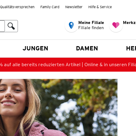
Qualitätsversprechen
Family Card
Newsletter
Hilfe & Service
Meine Filiale
Merkz
Filiale finden
en
JUNGEN
DAMEN
HE
 auf alle bereits reduzierten Artikel | Online & in unseren Fili