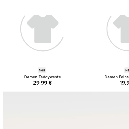
Neu
N
Damen Teddyweste
Damen Feinst
29,99 €
19,
Preis: