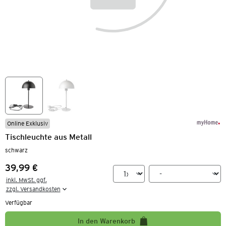
Online Exklusiv
Tischleuchte aus Metall
schwarz
39,99 €
Preis:
inkl. MwSt. ggf.

zzgl. Versandkosten
Verfügbar
In den Warenkorb