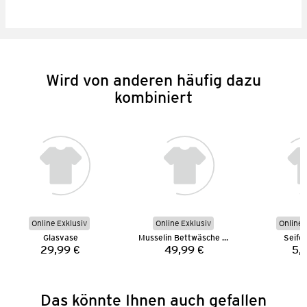
Wird von anderen häufig dazu
kombiniert
Online Exklusiv
Online Exklusiv
Online 
Glasvase
Musselin Bettwäsche 135 x 200 cm
Seife
29,99 €
49,99 €
5,
Preis:
Preis:
Das könnte Ihnen auch gefallen