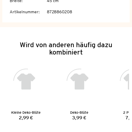
Breite
:
45 cm
Artikelnummer
:
8728860208
Wird von anderen häufig dazu
kombiniert
Kleine Deko-Blüte
Deko-Blüte
2 Pla
2,99 €
3,99 €
7,
Preis:
Preis: