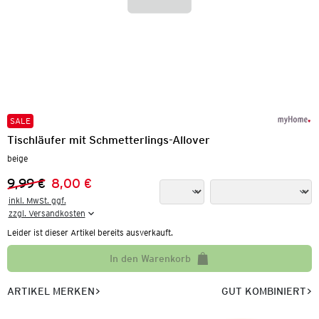
SALE
Tischläufer mit Schmetterlings-Allover
beige
9,99 €
8,00 €
Vorheriger Preis:
Neuer Preis:
inkl. MwSt. ggf.

zzgl. Versandkosten
Leider ist dieser Artikel bereits ausverkauft.
In den Warenkorb
ARTIKEL MERKEN
GUT KOMBINIERT