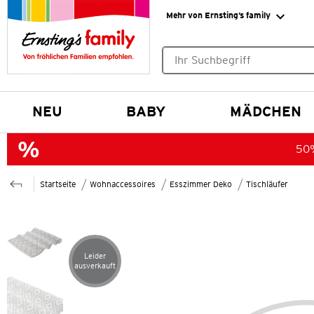
Mehr von Ernsting’s family
Keine Suchvorschläge gefund
NEU
BABY
MÄDCHEN
50%
Startseite
Wohnaccessoires
Esszimmer Deko
Tischläufer
Leider
Artikel leider ausverkauft
ausverkauft