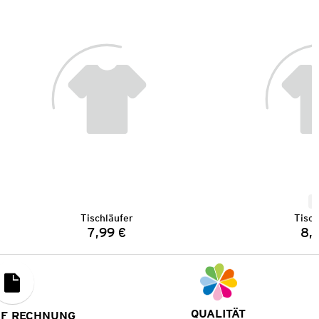
N
Tischläufer
Tisch
7,99 €
8,
Preis:
QUALITÄT
UF RECHNUNG