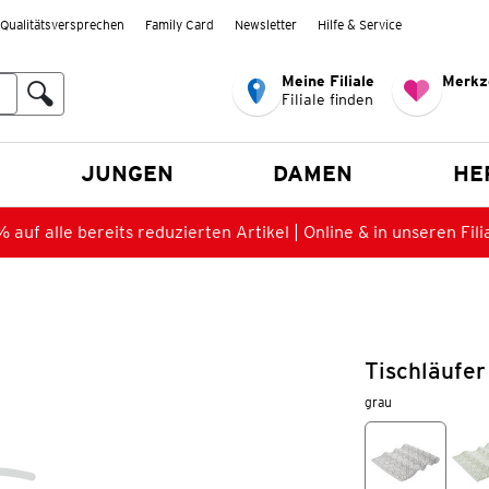
Qualitätsversprechen
Family Card
Newsletter
Hilfe & Service
Meine Filiale
Merkz
Filiale finden
en
JUNGEN
DAMEN
HE
 auf alle bereits reduzierten Artikel | Online & in unseren Fili
Tischläufer
grau