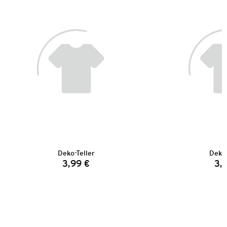
Deko-Teller
Deko-
3,99 €
3,
Preis: