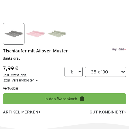
Tischläufer mit Allover-Muster
dunkelgrau
7,99 €
Preis:
inkl. MwSt. ggf.

zzgl. Versandkosten
Verfügbar
In den Warenkorb
ARTIKEL MERKEN
GUT KOMBINIERT