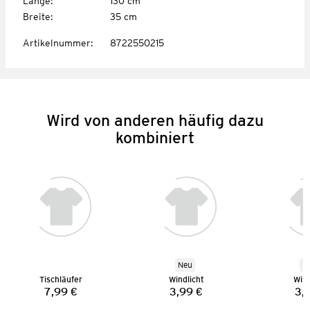
Länge
:
130 cm
Breite
:
35 cm
Artikelnummer
:
8722550215
Wird von anderen häufig dazu
kombiniert
Neu
N
Tischläufer
Windlicht
Wind
7,99 €
3,99 €
3,
Preis:
Preis: